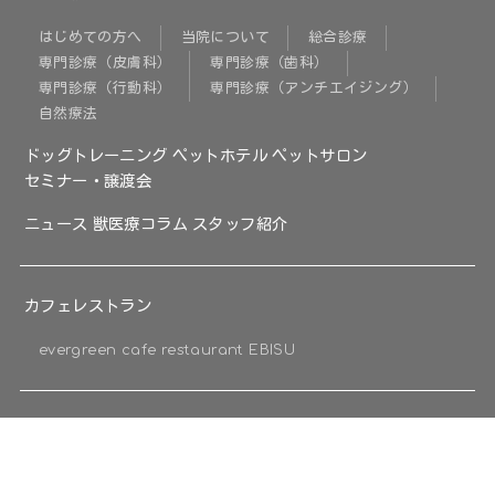
はじめての方へ
当院について
総合診療
専門診療（皮膚科）
専門診療（歯科）
専門診療（行動科）
専門診療（アンチエイジング）
自然療法
ドッグトレーニング
ペットホテル
ペットサロン
セミナー・譲渡会
ニュース
獣医療コラム
スタッフ紹介
カフェレストラン
evergreen cafe restaurant EBISU
施設案内・アクセス
企業情報
採用情報