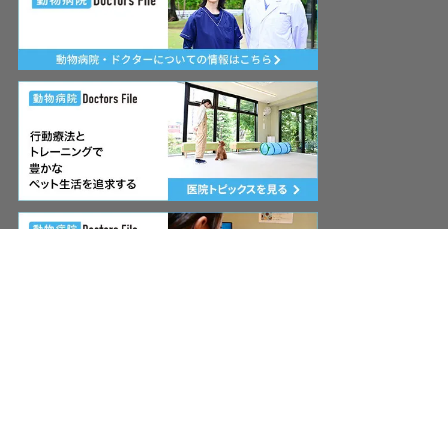
© evergreen pet & cafe restaurant EBISU.